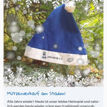
Müt­zen­ver­kauf am Sta­di­on!
Alle Jahre wie­der! Heute ist unser letz­tes Heim­spiel und na­tür­
lich wer­den heute wie­der schon ganz tra­di­tio­nell un­se­re eh­