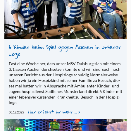
6 Kin­der beim Spiel gegen Aa­chen in un­se­rer
Loge
Fast eine Woche her, dass unser MSV Duis­burg sich mit einem
3:1 gegen Aa­chen durch­set­zen konn­te und wir sind Euch noch
un­se­ren Be­richt aus der Ho­spiz­lo­ge schul­dig Nor­ma­ler­wei­se
haben wir ja ein Ho­spiz­kind mit sei­ner Fa­mi­lie zu Be­such, die­
ses mal hat­ten wir in Ab­spra­che mit Am­bu­lan­ter Kin­der- und
Ju­gend­hos­piz­dienst Süd­li­ches Müns­ter­land di­rekt 6 Kin­der mit
einer le­bens­ver­kür­zen­den Krank­heit zu Be­such in der Ho­spiz­
lo­ge.
Hier erfahrt ihr mehr ...
05.12.2025