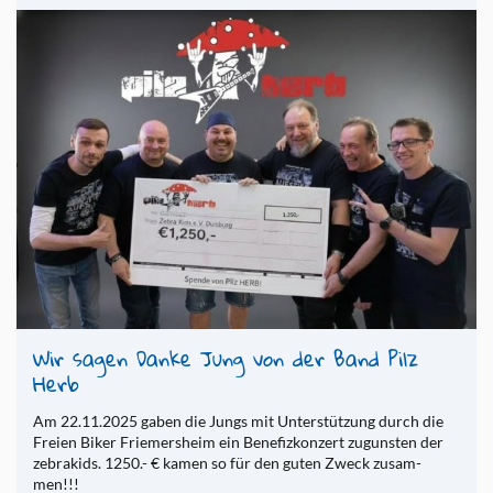
Wir sagen Danke Jung von der Band Pilz
Herb
Am 22.11.2025 gaben die Jungs mit Un­ter­­stüt­­zung durch die
Frei­en Biker Frie­­mer­s­heim ein Be­­ne­­fi­z­­kon­­zert zu­­guns­ten der
ze­­bra­kids. 1250.- € kamen so für den guten Zweck zu­­sam­­
men!!!