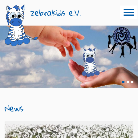
zebrakids e.V.
1
2
News