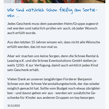
Wir sind na­tür­lich schon flei­ßig am Sor­tie­
ren ...
Jedes Ge­schenk muss dem pas­sen­den Heim/Grup­pe zu­ge­ord­
net wer­den und na­tür­lich prü­fen wir auch, ob jeder Wunsch
auch er­füllt wurde.
Aus den letz­ten 15 Jah­ren wis­sen wir, dass nicht alle Wün­sche
er­füllt wer­den, das ist nun mal so.
Aber wir ma­chen uns keine Sor­gen, denn die Schnee Ren­tal &
Lea­sing e.K. und die Schnee Event­so­lu­ti­ons GmbH stel­len je­
weils 1250.- € zur Ver­fü­gung, damit auch wirk­lich jedes Kind
sein Ge­schenk er­hält.
Vie­len Dank an un­se­ren lang­jäh­ri­gen För­de­rer Ben­ja­min
Schnee von der Schnee Ver­an­stal­tungs­tech­nik, der das wie­der
mög­lich ge­macht hat. Soll­te vom Bud­get noch etwas üb­rig­blei­
ben - und davon gehen wir aus - wer­den wir zu­sätz­li­che Ge­
schen­ke für Kin­der aus an­de­ren Grup­pen on top be­sor­gen.
10.12.2025