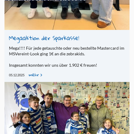
Me­gaak­ti­on der Spar­kas­se!
Mega!!!! Für jede ge­tausch­te oder neu be­stell­te Mas­ter­card im
MSVe­r­eint-Look ging 1€ an die ze­bra­kids.
Ins­ge­samt konn­ten wir uns über 1.902 € freu­en!
mehr
05.12.2025