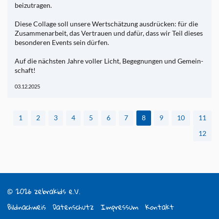
bei­zu­tra­gen.
Diese Col­la­ge soll un­se­re Wert­schät­zung aus­drücken: für die
Zu­sam­men­ar­beit, das Ver­trau­en und dafür, dass wir Teil die­ses
be­son­de­ren Events sein dür­fen.
Auf die nächs­ten Jahre vol­ler Licht, Be­geg­nun­gen und Ge­mein­
schaft!
03.12.2025
1
2
3
4
5
6
7
8
9
10
11
12
© 2026 zebrakids e.V.
Bildnachweis
Datenschutz
Impressum
Kontakt