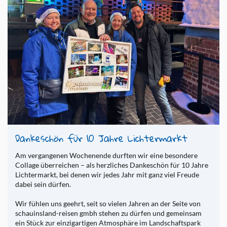
Dan­ke­schön für 10 Jahre Lich­ter­markt
Am ver­gan­ge­nen Wo­che­n­en­de durf­ten wir eine be­son­de­re
Col­la­ge über­rei­chen – als herz­li­ches Dan­ke­schön für 10 Jahre
Lich­ter­markt, bei denen wir jedes Jahr mit ganz viel Freu­de
dabei sein dür­fen.
Wir füh­len uns ge­ehrt, seit so vie­len Jah­ren an der Seite von
schau­ins­land-rei­sen gmbh ste­hen zu dür­fen und ge­mein­sam
ein Stück zur ein­zig­ar­ti­gen At­mo­sphä­re im Land­schaftspark