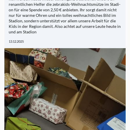
ren­amt­li­chen Hel­fer die ze­bra­kids-Weih­nachts­müt­ze im Sta­di­
on für eine Spen­de von 2,50 € an­bie­ten. Ihr sorgt damit nicht
nur für warme Ohren und ein tol­les weih­nacht­li­ches Bild im
Sta­di­on, son­dern un­ter­stützt vor allem un­se­re Ar­beit für die
Kids in der Re­gi­on damit. Also ach­tet auf un­se­re Leute heute in
und am Sta­di­on
13.12.2025