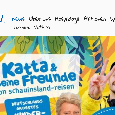
V.
News
Über uns
Hospizloge
Aktionen
S
Termine
Votings