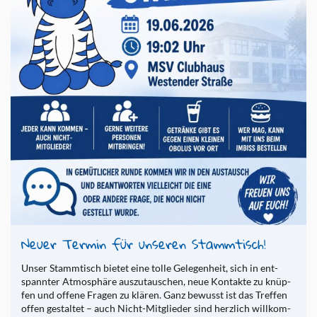
Neuer Ter­min für un­se­ren Stamm­tisch!
Unser Stamm­tisch bie­tet eine tolle Ge­le­gen­heit, sich in ent­
spann­ter At­mo­sphä­re aus­zut­au­schen, neue Kon­tak­te zu knüp­
fen und of­fe­ne Fra­gen zu klä­ren. Ganz be­wusst ist das Tref­fen
offen ge­stal­tet – auch Nicht-Mit­glie­der sind herz­lich will­kom­