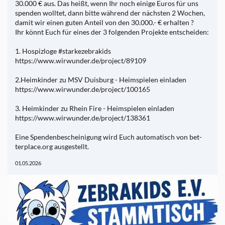
30.000 € aus. Das heißt, wenn Ihr noch ei­ni­ge Euros für uns
spen­den woll­tet, dann bitte wäh­rend der nächs­ten 2 Wo­chen,
damit wir einen guten An­teil von den 30.000.- € er­hal­ten ?
Ihr könnt Euch für eines der 3 fol­gen­den Pro­jek­te ent­schei­den:
1. Ho­spiz­lo­ge #star­ke­ze­bra­kids
https://www.wir­wun­der.de/pro­ject/89109
2.Heim­kin­der zu MSV Duis­burg - Heim­spie­len ein­la­den
https://www.wir­wun­der.de/pro­ject/100165
3. Heim­kin­der zu Rhein Fire - Heim­spie­len ein­la­den
https://www.wir­wun­der.de/pro­ject/138361
Eine Spen­den­be­schei­ni­gung wird Euch au­to­ma­tisch von bet­
ter­place.org aus­ge­stellt.
01.05.2026