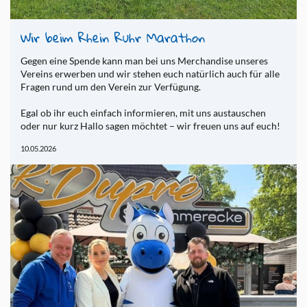
Wir beim Rhein Ruhr Ma­ra­thon
Gegen eine Spen­de kann man bei uns Mer­chan­di­se un­se­res
Ver­eins er­wer­ben und wir ste­hen euch na­tür­lich auch für alle
Fra­gen rund um den Ve­rein zur Ver­fü­gung.
Egal ob ihr euch ein­fach in­for­mie­ren, mit uns aus­tau­schen
oder nur kurz Hallo sagen möch­tet – wir freu­en uns auf euch!
10.05.2026