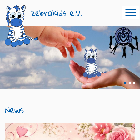
zebrakids e.V.
1
2
News