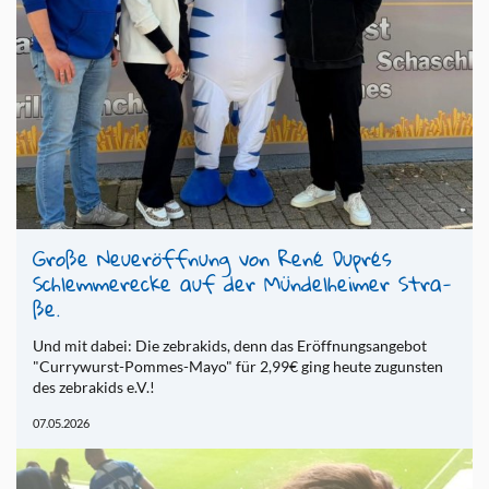
Große Neu­er­öff­nung von René Du­prés
Schlem­me­r­e­cke auf der Mün­del­hei­mer Stra­
ße.
Und mit dabei: Die ze­bra­kids, denn das Er­öff­nungs­an­ge­bot
"Cur­ry­wurst-Pom­mes-Mayo" für 2,99€ ging heute zu­guns­ten
des ze­bra­kids e.V.!
07.05.2026