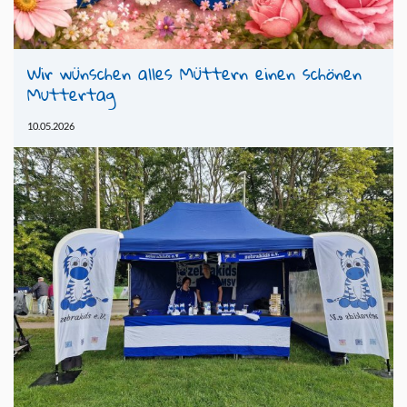
Wir wün­schen alles Müt­tern einen schö­nen
Mut­ter­tag
10.05.2026