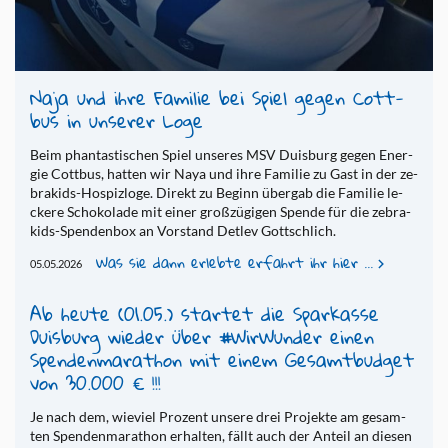
Naja und ihre Fa­mi­lie bei Spiel gegen Cott­
bus in un­se­rer Loge
Beim phan­tas­ti­­schen Spiel un­­­se­res MSV Duis­­burg gegen Ener­­
gie Cot­t­­bus, hat­ten wir Naya und ihre Fa­­mi­­lie zu Gast in der ze­­
bra­kids-Ho­­spi­z­lo­­ge. Di­rekt zu Be­­ginn übergab die Fa­­mi­­lie le­
cke­­re Scho­­ko­la­­de mit einer groß­­zü­­gi­­gen Spen­­de für die ze­­bra­
kids-Spen­­den­­box an Vor­­stand Det­lev Got­t­sch­­lich.
Was sie dann erlebte erfahrt ihr hier ...
05.05.2026
Ab heute (01.05.) star­tet die Spar­kas­se
Duis­burg wie­der über #WirWun­der einen
Spen­den­ma­ra­thon mit einem Ge­samt­bud­get
von 30.000 € !!!
Je nach dem, wie­viel Pro­zent un­se­re drei Pro­jek­te am ge­sam­
ten Spen­den­ma­ra­thon er­hal­ten, fällt auch der An­teil an die­sen